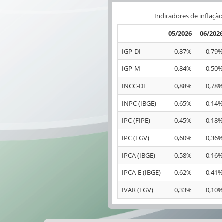
Indicadores de inflaçã
05/2026
06/202
IGP-DI
0,87%
-0,79
IGP-M
0,84%
-0,50
INCC-DI
0,88%
0,78
INPC (IBGE)
0,65%
0,14
IPC (FIPE)
0,45%
0,18
IPC (FGV)
0,60%
0,36
IPCA (IBGE)
0,58%
0,16
IPCA-E (IBGE)
0,62%
0,41
IVAR (FGV)
0,33%
0,10