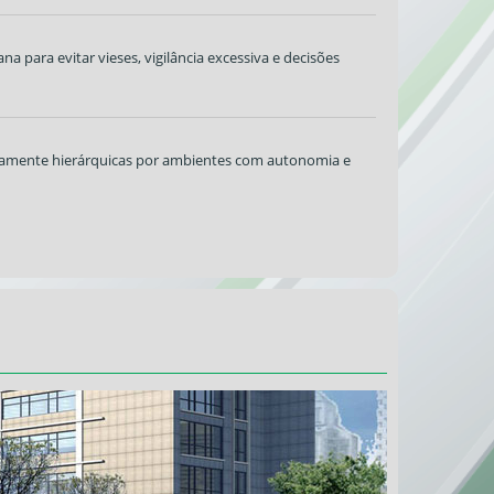
 para evitar vieses, vigilância excessiva e decisões
ritamente hierárquicas por ambientes com autonomia e
nas e médias empresas
ios
dade mais presente
acompanhar de perto a infância dos filhos ou dividir a
rtunidades no Contrata+Brasil, diz ministro
as disponíveis, segundo Paulo Henrique Pereira, que