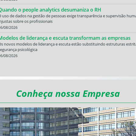
Quando o people analytics desumaniza o RH
 uso de dados na gestão de pessoas exige transparência e supervisão humana
njustas sobre os profissionais
06/08/2026
Modelos de liderança e escuta transformam as empresas
Os novos modelos de liderança e escuta estão substituindo estruturas est
segurança psicológica
06/08/2026
Reputação empresarial como ativo estratégico para peque
onfiança e consistência são cruciais para atrair clientes e impulsionar negóc
06/08/2026
Quando empreender pode ser o caminho para uma paterni
Conheça nossa Empresa
Homens mostram que é possível transformar o trabalho em oportunidade de 
rotina da labuta, construindo memórias em família
06/08/2026
Governo vai começar a contatar MEIs diretamente sobre opo
Modelo deve começar em até duas semanas e enviará comunicados sobre vag
comanda a pasta de empreendedorismo
06/08/2026