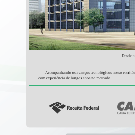
N
Desde nossa
E
Acompanhando os avanços tecnológicos nosso escritório de
com experiência de longos anos no mercado.