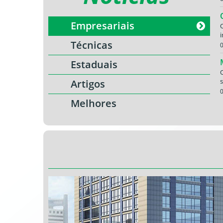
Empresariais
O
i
Técnicas
Estaduais
Artigos
Melhores
C