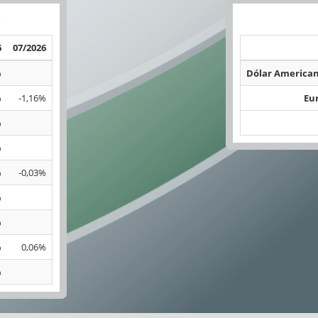
o
6
07/2026
%
Dólar American
%
-1,16%
Eur
%
%
%
-0,03%
%
%
%
0,06%
%